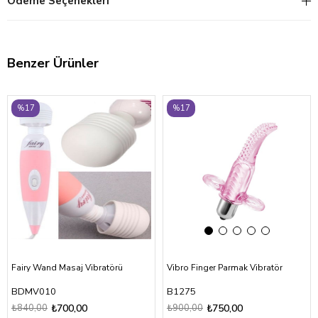
Ödeme Seçenekleri
Benzer Ürünler
‹
›
%17
%17
Fairy Wand Masaj Vibratörü
Vibro Finger Parmak Vibratör
BDMV010
B1275
₺840,00
₺700,00
₺900,00
₺750,00