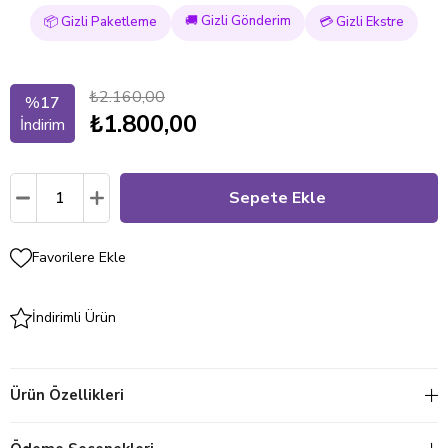
🚚 Gizli Gönderim
📦 Gizli Paketleme
💳 Gizli Ekstre
₺2.160,00
%
17
₺1.800,00
İndirim
Favorilere Ekle
İndirimli Ürün
Ürün Özellikleri