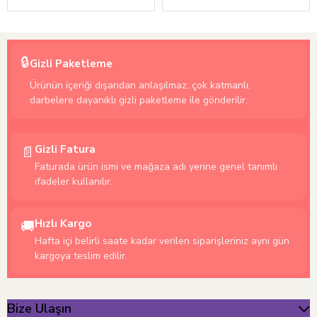
🔒
Gizli Paketleme
Ürünün içeriği dışarıdan anlaşılmaz; çok katmanlı,
darbelere dayanıklı gizli paketleme ile gönderilir.
Gizli Fatura
📄
Faturada ürün ismi ve mağaza adı yerine genel tanımlı
ifadeler kullanılır.
Hızlı Kargo
🚚
Hafta içi belirli saate kadar verilen siparişleriniz aynı gün
kargoya teslim edilir.
Bize Ulaşın