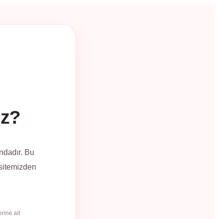
üz?
ndadır. Bu
 sitemizden
rine ait