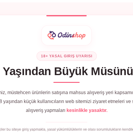
18+ YASAL GIRIŞ UYARISI
 Yaşından Büyük Müsün
iz, müstehcen ürünlerin satışına mahsus alışveriş yeri kapsamı
 yaşından küçük kullanıcıların web sitemizi ziyaret etmeleri ve
alışveriş yapmaları
kesinlikle yasaktır.
çiler bu siteye giriş yapmakla, yasal yükümlülüklerin ve olası sorumlulukların kendile