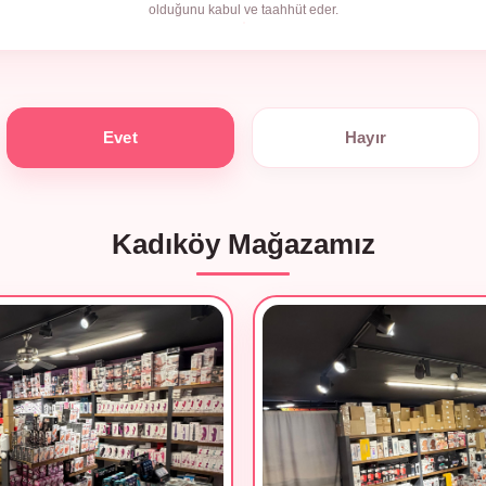
olduğunu kabul ve taahhüt eder.
Evet
Hayır
Kadıköy Mağazamız