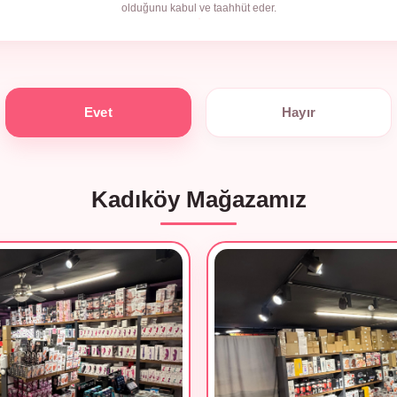
olduğunu kabul ve taahhüt eder.
Evet
Hayır
Kadıköy Mağazamız