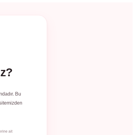
üz?
ndadır. Bu
 sitemizden
rine ait