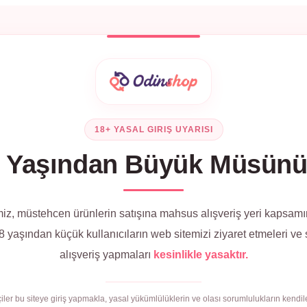
18+ YASAL GIRIŞ UYARISI
 Yaşından Büyük Müsün
iz, müstehcen ürünlerin satışına mahsus alışveriş yeri kapsamı
 yaşından küçük kullanıcıların web sitemizi ziyaret etmeleri ve
alışveriş yapmaları
kesinlikle yasaktır.
çiler bu siteye giriş yapmakla, yasal yükümlülüklerin ve olası sorumlulukların kendile