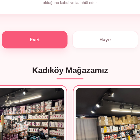
olduğunu kabul ve taahhüt eder.
Evet
Hayır
Kadıköy Mağazamız