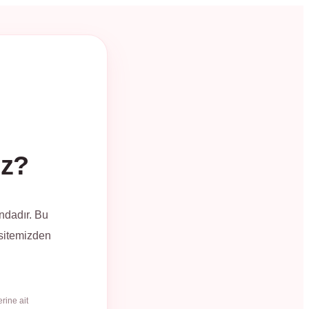
üz?
ndadır. Bu
 sitemizden
rine ait