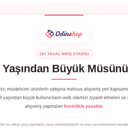
18+ YASAL GIRIŞ UYARISI
 Yaşından Büyük Müsün
iz, müstehcen ürünlerin satışına mahsus alışveriş yeri kapsamı
 yaşından küçük kullanıcıların web sitemizi ziyaret etmeleri ve
alışveriş yapmaları
kesinlikle yasaktır.
çiler bu siteye giriş yapmakla, yasal yükümlülüklerin ve olası sorumlulukların kendile