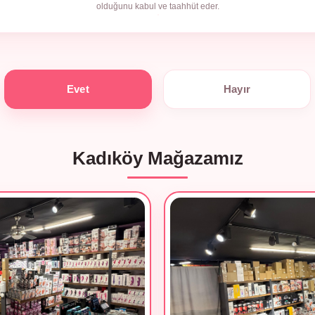
olduğunu kabul ve taahhüt eder.
Evet
Hayır
Kadıköy Mağazamız