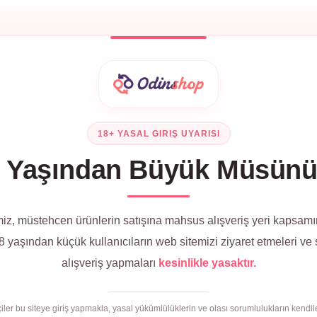
18+ YASAL GIRIŞ UYARISI
 Yaşından Büyük Müsün
iz, müstehcen ürünlerin satışına mahsus alışveriş yeri kapsamı
 yaşından küçük kullanıcıların web sitemizi ziyaret etmeleri ve
alışveriş yapmaları
kesinlikle yasaktır.
çiler bu siteye giriş yapmakla, yasal yükümlülüklerin ve olası sorumlulukların kendile