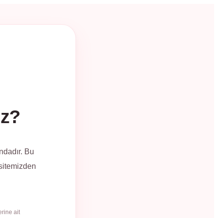
üz?
ndadır. Bu
 sitemizden
rine ait