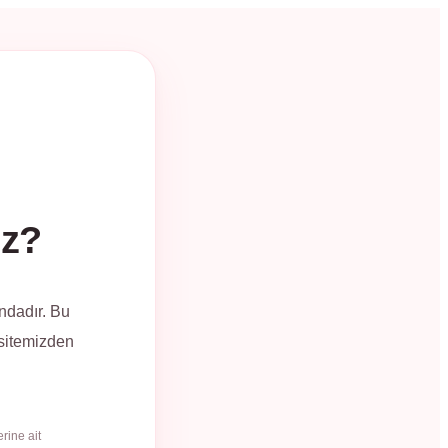
üz?
ndadır. Bu
 sitemizden
rine ait