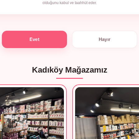
olduğunu kabul ve taahhüt eder.
Evet
Hayır
Kadıköy Mağazamız