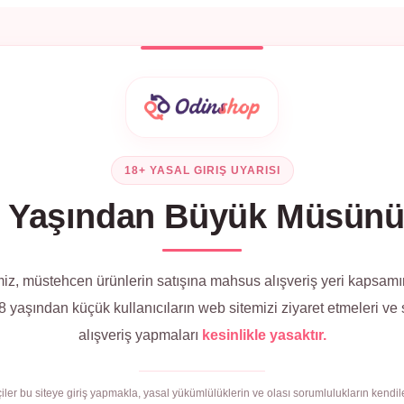
18+ YASAL GIRIŞ UYARISI
 Yaşından Büyük Müsün
iz, müstehcen ürünlerin satışına mahsus alışveriş yeri kapsamı
 yaşından küçük kullanıcıların web sitemizi ziyaret etmeleri ve
alışveriş yapmaları
kesinlikle yasaktır.
çiler bu siteye giriş yapmakla, yasal yükümlülüklerin ve olası sorumlulukların kendile