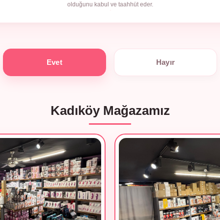
olduğunu kabul ve taahhüt eder.
Evet
Hayır
Kadıköy Mağazamız