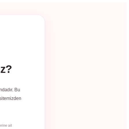
üz?
ndadır. Bu
 sitemizden
rine ait