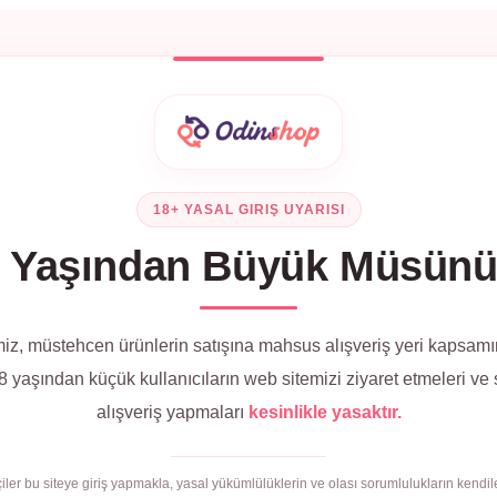
18+ YASAL GIRIŞ UYARISI
 Yaşından Büyük Müsün
iz, müstehcen ürünlerin satışına mahsus alışveriş yeri kapsamı
 yaşından küçük kullanıcıların web sitemizi ziyaret etmeleri ve
alışveriş yapmaları
kesinlikle yasaktır.
çiler bu siteye giriş yapmakla, yasal yükümlülüklerin ve olası sorumlulukların kendile