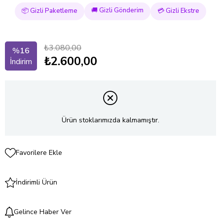
🚚 Gizli Gönderim
📦 Gizli Paketleme
💳 Gizli Ekstre
₺3.080,00
%
16
₺2.600,00
İndirim
Ürün stoklarımızda kalmamıştır.
Favorilere Ekle
İndirimli Ürün
Gelince Haber Ver