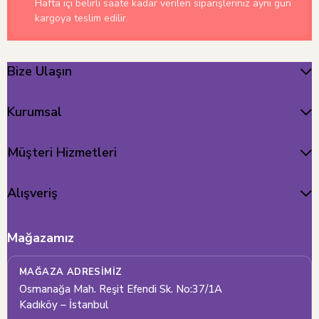
Hafta içi belirli saate kadar verilen siparişleriniz aynı gün
kargoya teslim edilir.
Bize Ulaşın
Kurumsal
Müşteri Hizmetleri
Alışveriş
Mağazamız
MAĞAZA ADRESIMIZ
Osmanağa Mah. Reşit Efendi Sk. No:37/1A
Kadıköy – İstanbul