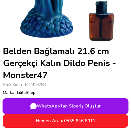
Belden Bağlamalı 21,6 cm
Gerçekçi Kalın Dildo Penis -
Monster47
Stok Kodu
BDM1629B
Marka
:
LilituShop
WhatsApp’tan Sipariş Oluştur
Hemen Ara • 0535 846 8011