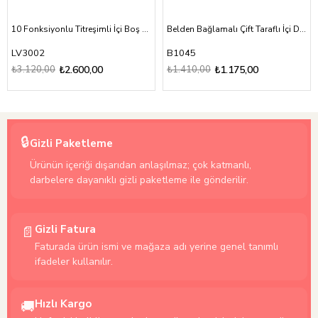
10 Fonksiyonlu Titreşimli İçi Boş Protez Belden Bağlamalı 17 cm Strapon Penis
Belden Bağlamalı Çift Taraflı İçi Dolu Strapon Penis
LV3002
B1045
₺3.120,00
₺2.600,00
₺1.410,00
₺1.175,00
🔒
Gizli Paketleme
Ürünün içeriği dışarıdan anlaşılmaz; çok katmanlı,
darbelere dayanıklı gizli paketleme ile gönderilir.
Gizli Fatura
📄
Faturada ürün ismi ve mağaza adı yerine genel tanımlı
ifadeler kullanılır.
Hızlı Kargo
🚚