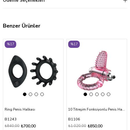
Ödeme Seçenekleri
Benzer Ürünler
‹
›
‹
›
%17
%17
Ring Penis Halkası
10 Titreşim Fonksiyonlu Penis Halkası Penis Yüzüğü
B1243
B1106
₺840,00
₺700,00
₺1.020,00
₺850,00