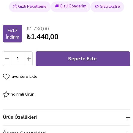
🚚 Gizli Gönderim
📦 Gizli Paketleme
💳 Gizli Ekstre
₺1.730,00
%
17
₺1.440,00
İndirim
Favorilere Ekle
İndirimli Ürün
Ürün Özellikleri