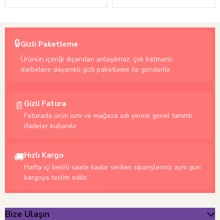
🔒
Gizli Paketleme
Ürünün içeriği dışarıdan anlaşılmaz; çok katmanlı,
darbelere dayanıklı gizli paketleme ile gönderilir.
Gizli Fatura
📄
Faturada ürün ismi ve mağaza adı yerine genel tanımlı
ifadeler kullanılır.
Hızlı Kargo
🚚
Hafta içi belirli saate kadar verilen siparişleriniz aynı gün
kargoya teslim edilir.
Bize Ulaşın