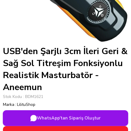
USB'den Şarjlı 3cm İleri Geri &
Sağ Sol Titreşim Fonksiyonlu
Realistik Masturbatör -
Aneemun
Stok Kodu
BDM1621
Marka
:
LilituShop
WhatsApp’tan Sipariş Oluştur