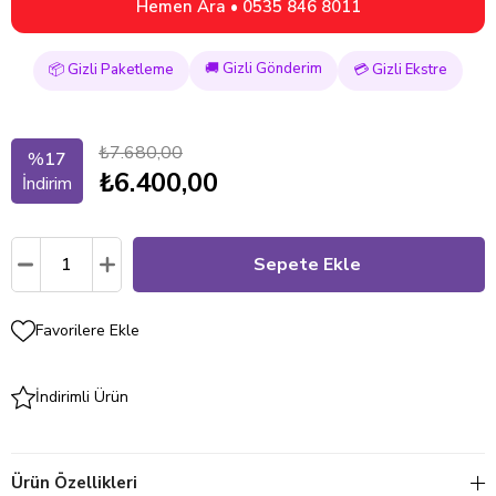
Hemen Ara • 0535 846 8011
🚚 Gizli Gönderim
📦 Gizli Paketleme
💳 Gizli Ekstre
₺7.680,00
%
17
₺6.400,00
İndirim
Favorilere Ekle
İndirimli Ürün
Ürün Özellikleri