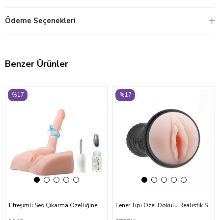
Ödeme Seçenekleri
Benzer Ürünler
‹
›
‹
›
%17
%17
Titreşimli Ses Çıkarma Özelliğine Sahip Realistik Penis Ve Vajina
Fener Tipi Özel Dokulu Realistik Suni Vajina Mastürbatör