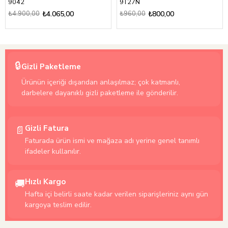
9042
9T27N
₺4.900,00
₺4.065,00
₺960,00
₺800,00
🔒
Gizli Paketleme
Ürünün içeriği dışarıdan anlaşılmaz; çok katmanlı,
darbelere dayanıklı gizli paketleme ile gönderilir.
Gizli Fatura
📄
Faturada ürün ismi ve mağaza adı yerine genel tanımlı
ifadeler kullanılır.
Hızlı Kargo
🚚
Hafta içi belirli saate kadar verilen siparişleriniz aynı gün
kargoya teslim edilir.