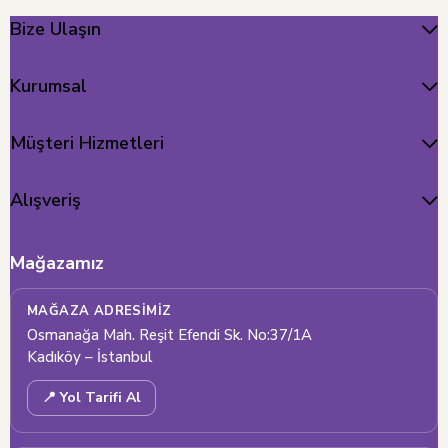
Bize Ulaşın
Kurumsal
Müşteri Hizmetleri
Alışveriş
Mağazamız
MAĞAZA ADRESIMIZ
Osmanağa Mah. Reşit Efendi Sk. No:37/1A
Kadıköy – İstanbul
📍 Yol Tarifi Al